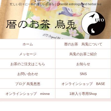
忙しい日々に一杯の優しいお茶を│ Oriental astrology and herbal tea
ホーム
暦のお茶 烏兎について
メッセージ
烏兎のお茶ご紹介
お茶のご注文はこちら
お知らせ
お問い合わせ
SNS
ブログ 烏兎怱怱
オンラインショップ BASE
オンラインショップ minne
1杯入り専用Shop