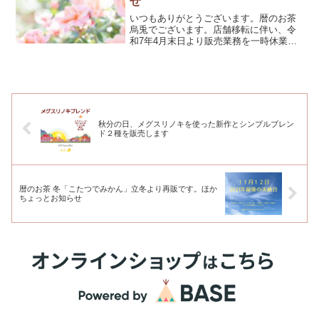
せ
いつもありがとうございます。暦のお茶
烏兎でございます。店舗移転に伴い、令
和7年4月末日より販売業務を一時休業さ
せていただきます。再開の際は改めてご
連絡させていただきますので、何卒お待
ちくださいませ。暦のお茶 烏兎店主敬白
秋分の日、メグスリノキを使った新作とシンプルブレン
ド２種を販売します
暦のお茶 冬「こたつでみかん」立冬より再販です。ほか
ちょっとお知らせ