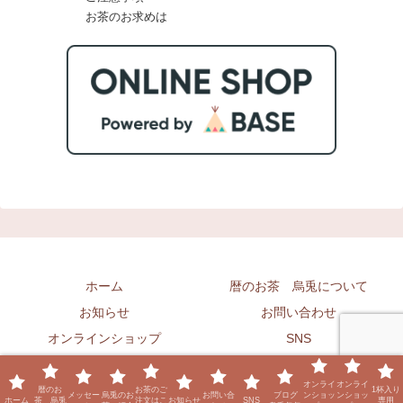
お茶のお求めは
ホーム
暦のお茶 烏兎について
お知らせ
お問い合わせ
オンラインショップ
SNS
ブログ 烏兎怱怱
オンライ
オンライ
暦のお
お茶のご
1杯入り
Copyright © 2020 暦のお茶 烏兎 All Rights Reserved.
メッセー
烏兎のお
お問い合
ブログ
ンショッ
ンショッ
ホーム
茶 烏兎
注文はこ
お知らせ
SNS
専用