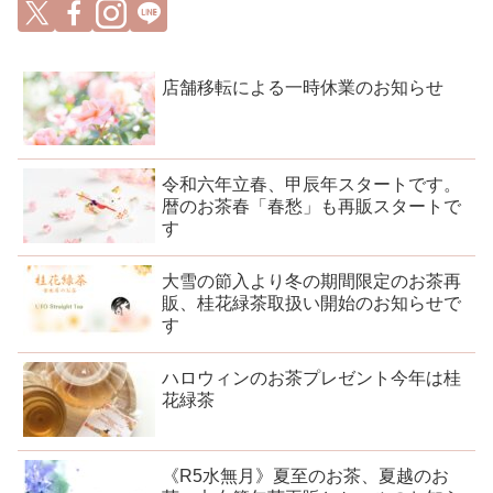
店舗移転による一時休業のお知らせ
令和六年立春、甲辰年スタートです。
暦のお茶春「春愁」も再販スタートで
す
大雪の節入より冬の期間限定のお茶再
販、桂花緑茶取扱い開始のお知らせで
す
ハロウィンのお茶プレゼント今年は桂
花緑茶
《R5水無月》夏至のお茶、夏越のお