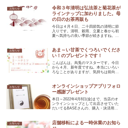
で 現行 280円4月1日以降 改定 300
円ご負担をおかけして大変恐縮ではござ
令和３年清明は弘法茶と菊花茶が
お知らせ
います...
ラインナップに加わりました。母
の日のお茶再販も
今日は４月４日、二十四節気の清明に節
入りです。清明、穀雨、立夏と春から初
夏へ気持ちの良い季節が続きますね。４
月からの新年度、気持ちのよいスタート
が切れていますでしょうか。烏兎さんは
いつものことながら、段取りが悪いので
あま～い甘茶でくつろいでくださ
お知らせ
今月も更新がギリギリにな...
い！のプレゼントです！
こんばんは。烏兎のマスターです。今日
から４月、新年度ですね。本当にいろい
ろなことがありますが、気持ちは前向き
に過ごしましょう！さて、今日はプレゼ
ントのお知らせです。
オンラインショップアプリフォロ
お知らせ
ー感謝プレゼント
本日～2022年4月8日(金)まで、当店のオ
ンラインショップとして出店させていた
だいてるBASEさんの、購入・決済用ア
プリ「Pay ID」（旧・BASE）フォロー
感謝プレゼントを行わせていただきま
す。オンラインショップアプリフォロー
店舗移転による一時休業のお知ら
お知らせ
感謝プレ...