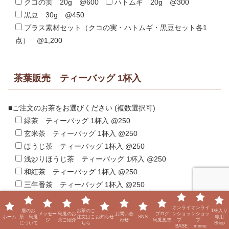
クコの実 20g @600
ハトムギ 20g @300
黒豆 30g @450
プラス素材セット（クコの実・ハトムギ・黒豆セット各1
点） @1,200
茶葉販売 ティーバッグ 1杯入
■ご注文のお茶をお選びください (複数選択可)
緑茶 ティーバッグ 1杯入 @250
玄米茶 ティーバッグ 1杯入 @250
ほうじ茶 ティーバッグ 1杯入 @250
浅炒りほうじ茶 ティーバッグ 1杯入 @250
和紅茶 ティーバッグ 1杯入 @250
三年番茶 ティーバッグ 1杯入 @250
焙じはと麦茶 ティーバッグ 1杯入 @250
オンライ
オンライ
黒豆茶（砕き） ティーバッグ 1杯入 @250
暦のお
お茶のご
1杯入り
メッセー
烏兎のお
お問い合
ブログ
ンショッ
ンショッ
ホーム
茶 烏兎
注文はこ
お知らせ
SNS
専用
ジ
茶ご紹介
わせ
烏兎怱怱
プ
プ
黒豆茶（丸） ティーバッグ 1杯入 @250
について
ちら
Shop
BASE
minne