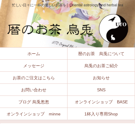
忙しい日々に一杯の優しいお茶を│ Oriental astrology and herbal tea
ホーム
暦のお茶 烏兎について
メッセージ
烏兎のお茶ご紹介
お茶のご注文はこちら
お知らせ
お問い合わせ
SNS
ブログ 烏兎怱怱
オンラインショップ BASE
オンラインショップ minne
1杯入り専用Shop