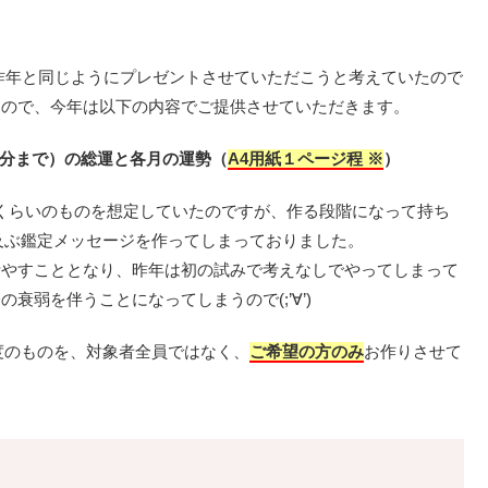
昨年と同じようにプレゼントさせていただこうと考えていたので
たので、今年は以下の内容でご提供させていただきます。
分まで）の総運と各月の運勢（
A4用紙１ページ程 ※
）
ジくらいのものを想定していたのですが、作る段階になって持ち
及ぶ鑑定メッセージを作ってしまっておりました。
費やすこととなり、昨年は初の試みで考えなしでやってしまって
弱を伴うことになってしまうので(;’∀’)
度のものを、対象者全員ではなく、
ご希望の方のみ
お作りさせて