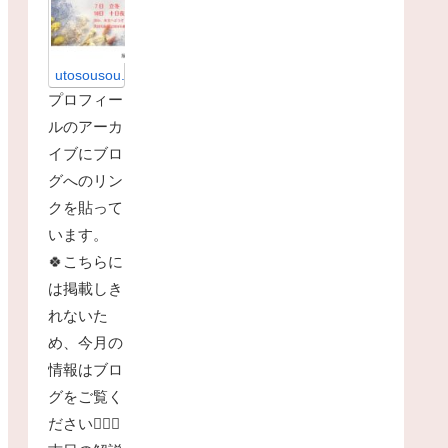
（
う
と
そ
う
そ
utosousou.com
う
プロフィー
）
|
ルのアーカ
暦
の
イブにブロ
お
茶
グへのリン
烏
クを貼って
兎
の
います。
ブ
ロ
🍀こちらに
グ
暦
は掲載しき
の
お
れないた
茶
め、今月の
烏
兎
情報はブロ
の
グをご覧く
ブ
ロ
ださい🙇🏻‍♀️
グ