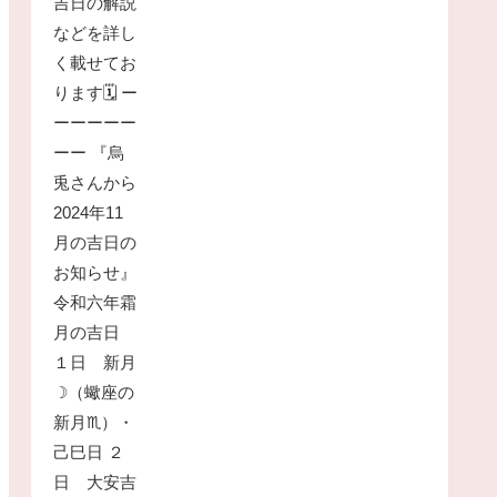
吉日の解説
などを詳し
く載せてお
ります🗓 ー
ーーーーー
ーー 『烏
兎さんから
2024年11
月の吉日の
お知らせ』
令和六年霜
月の吉日
１日 新月
☽（蠍座の
新月♏）・
己巳日 ２
日 大安吉