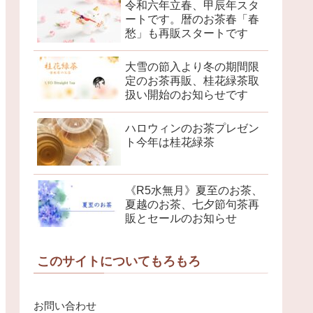
令和六年立春、甲辰年スタ
ートです。暦のお茶春「春
愁」も再販スタートです
大雪の節入より冬の期間限
定のお茶再販、桂花緑茶取
扱い開始のお知らせです
ハロウィンのお茶プレゼン
ト今年は桂花緑茶
《R5水無月》夏至のお茶、
夏越のお茶、七夕節句茶再
販とセールのお知らせ
このサイトについてもろもろ
お問い合わせ