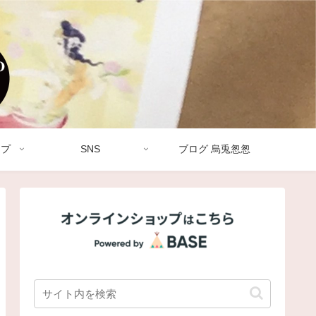
ップ
SNS
ブログ 烏兎怱怱