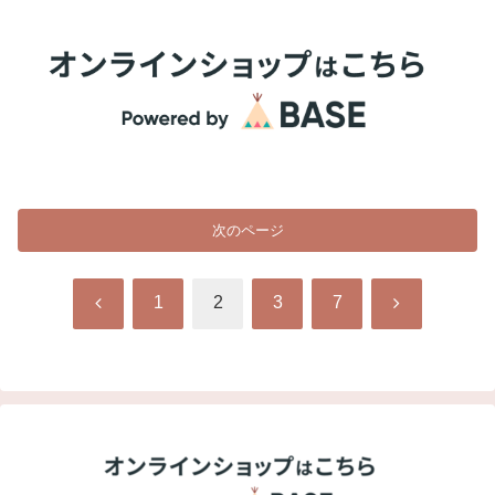
次のページ
前
次
1
2
3
7
へ
へ