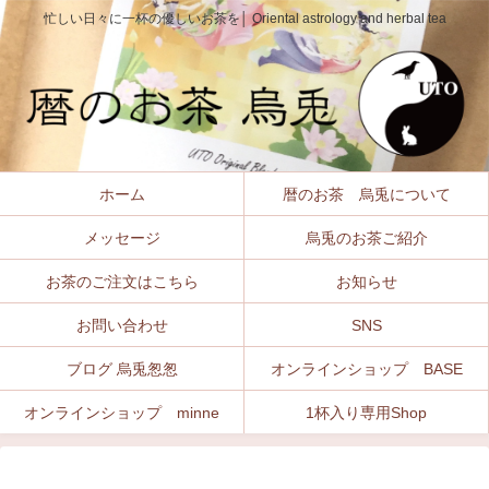
忙しい日々に一杯の優しいお茶を│ Oriental astrology and herbal tea
ホーム
暦のお茶 烏兎について
メッセージ
烏兎のお茶ご紹介
お茶のご注文はこちら
お知らせ
お問い合わせ
SNS
ブログ 烏兎怱怱
オンラインショップ BASE
オンラインショップ minne
1杯入り専用Shop