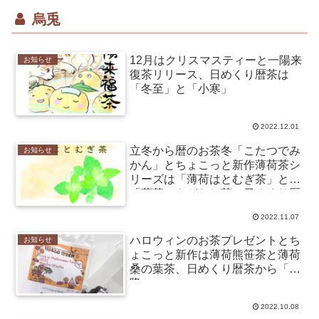
烏兎
12月はクリスマスティーと一陽来
お知らせ
復茶リリース、日めくり暦茶は
「冬至」と「小寒」
2022.12.01
立冬から暦のお茶冬「こたつでみ
お知らせ
かん」とちょこっと新作薄荷茶シ
リーズは「薄荷はとむぎ茶」と
「薄荷かきどおし茶」日めくり暦
茶二十四節気「小雪」と「大雪」
2022.11.07
も
ハロウィンのお茶プレゼントとち
お知らせ
ょこっと新作は薄荷熊笹茶と薄荷
桑の葉茶、日めくり暦茶から「霜
降」
2022.10.08