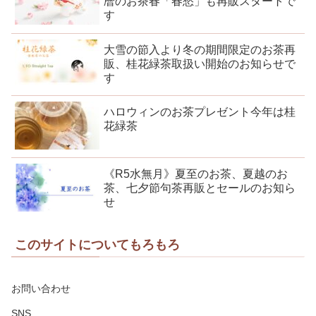
暦のお茶春「春愁」も再販スタートで
す
大雪の節入より冬の期間限定のお茶再
販、桂花緑茶取扱い開始のお知らせで
す
ハロウィンのお茶プレゼント今年は桂
花緑茶
《R5水無月》夏至のお茶、夏越のお
茶、七夕節句茶再販とセールのお知ら
せ
このサイトについてもろもろ
お問い合わせ
SNS