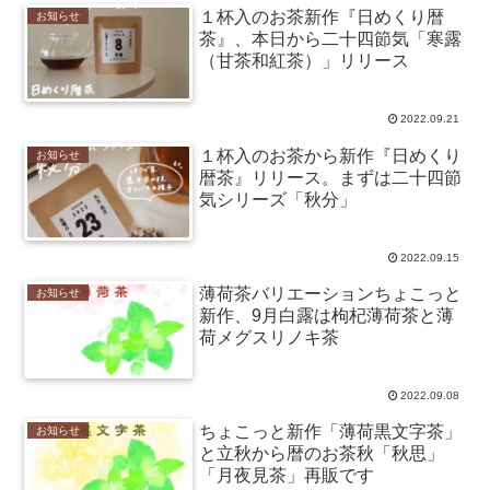
１杯入のお茶新作『日めくり暦
お知らせ
茶』、本日から二十四節気「寒露
（甘茶和紅茶）」リリース
2022.09.21
１杯入のお茶から新作『日めくり
お知らせ
暦茶』リリース。まずは二十四節
気シリーズ「秋分」
2022.09.15
薄荷茶バリエーションちょこっと
お知らせ
新作、9月白露は枸杞薄荷茶と薄
荷メグスリノキ茶
2022.09.08
ちょこっと新作「薄荷黒文字茶」
お知らせ
と立秋から暦のお茶秋「秋思」
「月夜見茶」再販です