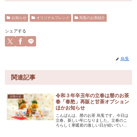
お知らせ
オリジナルブレンド
烏兎のお茶紹介
シェアする
烏兎
関連記事
令和３年辛丑年の立春は暦のお茶
お知らせ
春「春愁」再販と甘茶オプション
ほかお知らせ
こんばんは、暦のお茶 烏兎です。今日は
立春。新しい年になりました。立春のこ
ろらしく寒暖差の激しい日が続いていま
すが、今日は暖かくとてもよいお天気
で、暦もとても良かったので、おかげさ