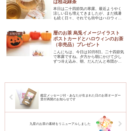
は桂花緑茶
本日は二十四節気の寒露。最近ようやく
涼しい日も増えてきましたが、まだ残暑
も続く日々、それでも街中はハロウィン
の雰囲気と来年のカレンダーや手帳など
が並び、早くも年末の空気が漂っていま
す。さて、本日は当店から今年4回目のハ
暦のお茶 烏兎イメージイラスト
お知らせ
ロウィンのお茶プレゼン...
ポストカードとハロウィンのお茶
（非売品）プレゼント
こんにちは、今日は10月8日。二十四節気
で寒露ですね。夕方から朝にかけて少し
ずつ冷え込み、朝、だんだんと布団から
出るのが辛くなる時期です。温かいお茶
から一日を始めると、二度寝防止にもな
るかもしれません🌞さて、今日は当店か
ら、プレゼントのお知...
鑑定メッセージ付・あなたが生まれた日のお茶オーダー
受付再開のお知らせです
九星のお茶の素材をリニューアルしました