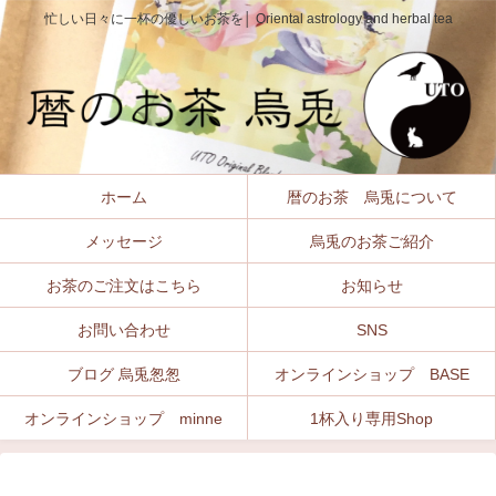
忙しい日々に一杯の優しいお茶を│ Oriental astrology and herbal tea
ホーム
暦のお茶 烏兎について
メッセージ
烏兎のお茶ご紹介
お茶のご注文はこちら
お知らせ
お問い合わせ
SNS
ブログ 烏兎怱怱
オンラインショップ BASE
オンラインショップ minne
1杯入り専用Shop