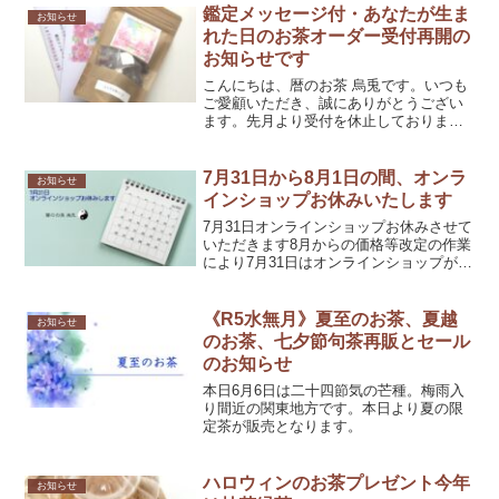
までお茶をたくさんお作りさせていただ
鑑定メッセージ付・あなたが生ま
お知らせ
きました。立春より季節の...
れた日のお茶オーダー受付再開の
お知らせです
こんにちは、暦のお茶 烏兎です。いつも
ご愛顧いただき、誠にありがとうござい
ます。先月より受付を休止しておりまし
た「鑑定メッセージ付・あなたが生まれ
た日のお茶」ですが、オーダーの受付を
再開いたします。今後のオーダーについ
7月31日から8月1日の間、オンラ
お知らせ
て変更事項がございます...
インショップお休みいたします
7月31日オンラインショップお休みさせて
いただきます8月からの価格等改定の作業
により7月31日はオンラインショップがお
休みになる時間が発生します（主に8月1
日に向けての夜間）BASE、minne共に休
店となりますので、どうぞよろしくお願
《R5水無月》夏至のお茶、夏越
お知らせ
いい...
のお茶、七夕節句茶再販とセール
のお知らせ
本日6月6日は二十四節気の芒種。梅雨入
り間近の関東地方です。本日より夏の限
定茶が販売となります。
ハロウィンのお茶プレゼント今年
お知らせ