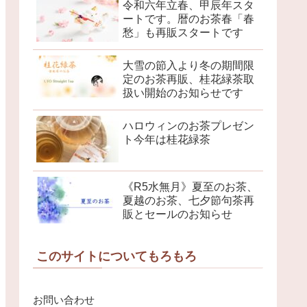
令和六年立春、甲辰年スタ
ートです。暦のお茶春「春
愁」も再販スタートです
大雪の節入より冬の期間限
定のお茶再販、桂花緑茶取
扱い開始のお知らせです
ハロウィンのお茶プレゼン
ト今年は桂花緑茶
《R5水無月》夏至のお茶、
夏越のお茶、七夕節句茶再
販とセールのお知らせ
このサイトについてもろもろ
お問い合わせ