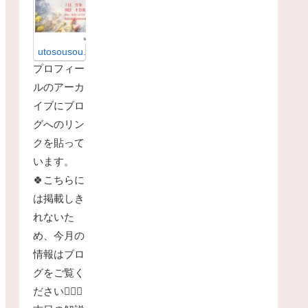
（
う
と
そ
う
そ
utosousou.com
う
プロフィー
）
|
ルのアーカ
暦
の
イブにブロ
お
茶
グへのリン
烏
クを貼って
兎
の
います。
ブ
ロ
🍀こちらに
グ
暦
は掲載しき
の
お
れないた
茶
め、今月の
烏
兎
情報はブロ
の
グをご覧く
ブ
ロ
ださい🙇🏻‍♀️
グ