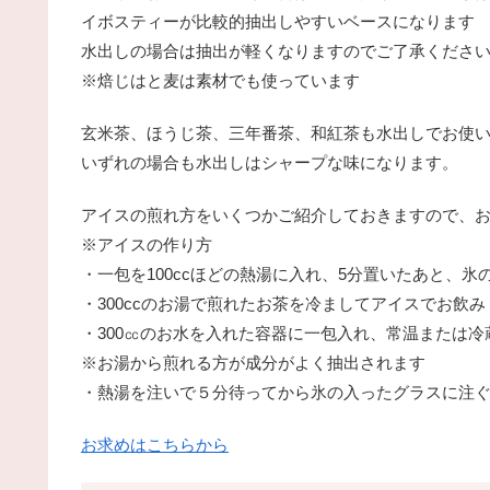
イボスティーが比較的抽出しやすいベースになります
水出しの場合は抽出が軽くなりますのでご了承くださ
※焙じはと麦は素材でも使っています
玄米茶、ほうじ茶、三年番茶、和紅茶も水出しでお使
いずれの場合も水出しはシャープな味になります。
アイスの煎れ方をいくつかご紹介しておきますので、
※アイスの作り方
・一包を100ccほどの熱湯に入れ、5分置いたあと、
・300ccのお湯で煎れたお茶を冷ましてアイスでお飲
・300㏄のお水を入れた容器に一包入れ、常温または冷
※お湯から煎れる方が成分がよく抽出されます
・熱湯を注いで５分待ってから氷の入ったグラスに注
お求めはこちらから