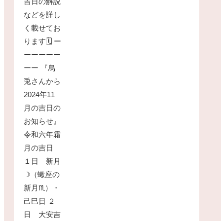
吉日の解説
などを詳し
く載せてお
ります🗓 ー
ーーーーー
ーー 『烏
兎さんから
2024年11
月の吉日の
お知らせ』
令和六年霜
月の吉日
１日 新月
☽（蠍座の
新月♏）・
己巳日 ２
日 大安吉