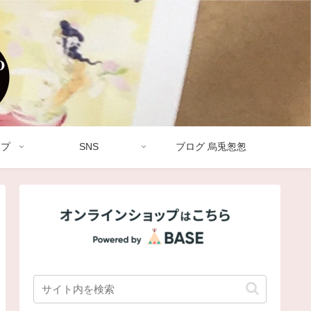
ップ
SNS
ブログ 烏兎怱怱