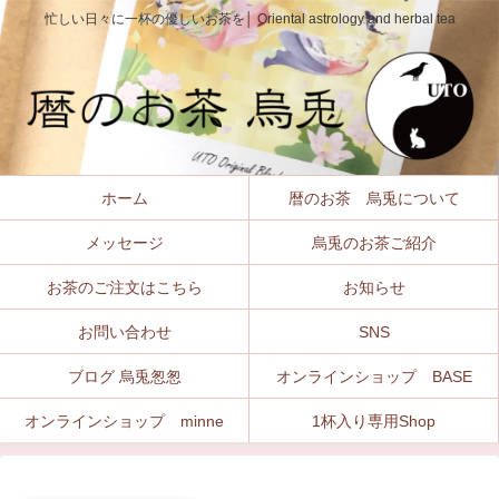
忙しい日々に一杯の優しいお茶を│ Oriental astrology and herbal tea
ホーム
暦のお茶 烏兎について
メッセージ
烏兎のお茶ご紹介
お茶のご注文はこちら
お知らせ
お問い合わせ
SNS
ブログ 烏兎怱怱
オンラインショップ BASE
オンラインショップ minne
1杯入り専用Shop