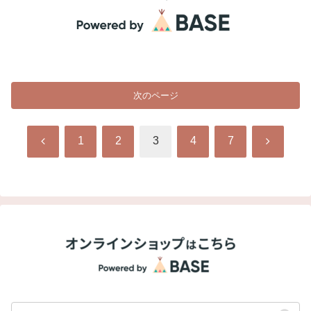
次のページ
前
次
1
2
3
4
7
へ
へ